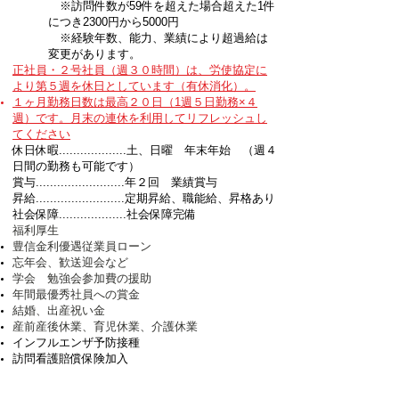
※訪問件数が59件を超えた場合超えた1件
につき2300円から5000円
※経験年数、能力、業績により超過給は
変更があります。
正社員・２号社員（週３０時間）は、労使協定に
より第５週を休日としています（有休消化）。
１ヶ月勤務日数は最高２０日（1週５日勤務×４
週）です。月末の連休を利用してリフレッシュし
てください
休日休暇...................土、日曜 年末年始 （週４
日間の勤務も可能です）
賞与.........................年２回 業績賞与
昇給.........................定期昇給、職能給、昇格あり
社会保障...................社会保障完備
福利厚生​
豊信金利優遇従業員ローン
忘年会、歓送迎会など
学会 勉強会参加費の援助
年間最優秀社員への賞金
結婚、出産祝い金
産前産後休業、育児休業、介護休業​
インフルエンザ予防接種
訪問看護賠償保険加入