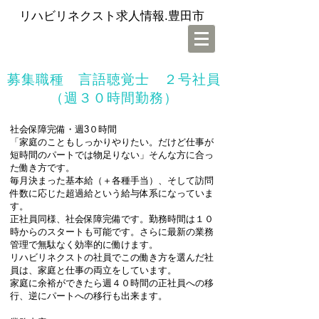
リハビリネクスト求人情報.豊田市
募集職種 言語聴覚士 ２号社員
（週３０時間勤務）
社会保障完備・週3０時間
「家庭のこともしっかりやりたい。だけど仕事が
短時間のパートでは物足りない」そんな方に合っ
た働き方です。
毎月決まった基本給（＋各種手当）、そして訪問
件数に応じた超過給という給与体系になっていま
す。
正社員同様、社会保障完備です。勤務時間は１０
時からのスタートも可能です。さらに最新の業務
管理で無駄なく効率的に働けます。
リハビリネクストの社員でこの働き方を選んだ社
員は、家庭と仕事の両立をしています。
家庭に余裕ができたら週４０時間の正社員への移
行、逆にパートへの移行も出来ます。