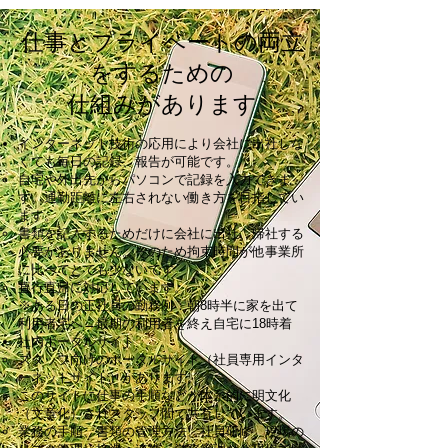
仕事とプライベートの両立
をするための
仕組みがあります
インターネット技術の応用により会社に出社しな
くても毎日の記録、報告が可能です。
自宅や外出先からパソコンで記録を入力できま
す。通勤距離に左右されない働き方を目指してい
ます。
書類を記入するためだけに会社に出社、帰社する
必要がありません。そのため拘束時間が他事業所
に比べてとても少ないです
直行直帰に対応しています。
※ある日の正社員の勤務例：朝8時半に家を出て
利用者宅へ→最期の利用者を終え自宅に18時着
社内ポータルサイト
スタッフ向けのポータルサイト（社員専用インタ
ーネットサイト）があります。
このサイトに仕事の手順などが体系的に明文化
（文章化）されスタッフ間で共有しています。
業務の手順、書類の管理方法、社員研修、現場の