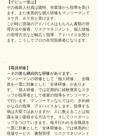
【
デビュー後は
】
その後新人社員は随時、先輩達から指導を受け
ます。また体系的な個人研修をマンツーマンで
３ケ月、６ケ月と受けます。
この時に現場のアドバイスはもちろん書類の管
理方法や接遇、リスクマネジメント、個人情報
の管理方法など幅広く指導、アドバイスを受け
ます。こうしてプロの在宅医療者になります。
【職員研修】
～その後も継続的な研修があります。～
マンツーマンの研修として「個人研修」。全職
員を一度に対象とした「全体研修」がありま
す。「個人研修」では定期的に経験豊富なスタ
ッフが指導者として後輩の指導をマンツーマン
で行います。マンツーマンならではの、きめ細
かな点の指導、アドバイスをします。指導する
側は大変ではありますが、人に教えることは知
識を深く吸収する方法です。そしてリーダーシ
ップをつけていきます。毎月行われる全職員を
一度に対象とした「全体研修会」では体系的に
現場サービス 書類管理 リスクマネジメント