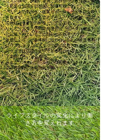
リスク管理、接遇、連携、労務管理など現場で働
く必要な知識を効率的に習得可能です
一人一人の気付き、提案もポータルサイトに反映
されます。こうすることで一人一人の経験、労力
を無駄にせず皆の財産としています。
リハビリネクストの業務改善は「ポータルサイト
に記載されているこの部分が不効率なので、こう
改善しよう」と具体的に話し合いをし、改善事項
はリアルタイムにスタッフ間に共有されます
スタッフは現場に集中できる様にするためレセプ
ト業務は行いません
スタッフのオンコール対応は必要ありません。
２４時間対応体制加算を届けていません。
ライフスタイルの変化により働
き方を変えれます