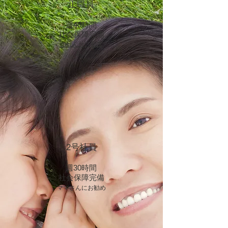
正職員
​週40時間
​社会保障完備
のれん分け制度
​あり
2号社員
​週30時間
​社会保障完備
ママさんにお勧め