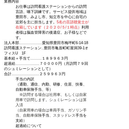
業務内容
お仕事は訪問看護ステーションからの
訪問
言語、嚥下訓練
です。サービス提供地域は
豊田市、みよし市
、知立市を中心に
自宅の
近郊を主に担当します。
5名の言語聴覚士が
在籍しています（２０２０/５/１時点）
利用
者様は脳血管障害の後遺症、お子様などで
す。
法人本部....................愛知県豊田市梅坪町6-14-18
​訪問看護ステーション..
豊田市亀首町町屋洞39-1オ
フィスU 1F
基本給＋手当て..........１８９９６３円
超過給.....................７００００円（月訪問７９回
のシュミレーションとして）
合計........................２５９９６３円
手当の内訳
（通勤、通信、内勤、研修、住居、扶養、
自動車保険手当、等）
※
訪問する場合は社用車、もしくは自家
用車で訪問します。シュミレーションは算
入済
（自家用車の場合は車両手当、ガソリン手
当、自動車保険
手当
、スタッドレス
手当を
支給
）
超過給について