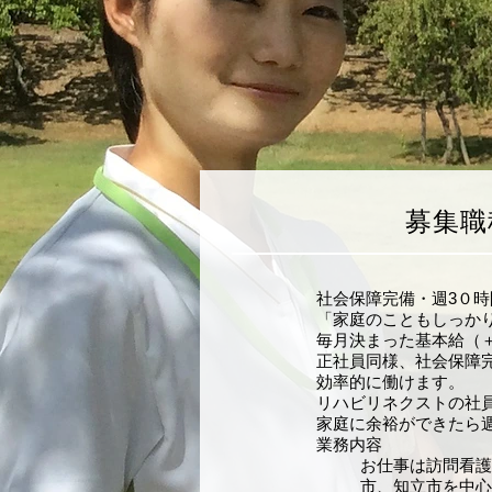
募集職
社会保障完備・週3０時
「家庭のこともしっか
毎月決まった基本給（
正社員同様、社会保障
効率的に働けます。
リハビリネクストの社
家庭に余裕ができたら
業務内容
お仕事は訪問看護
市、知立市を中心