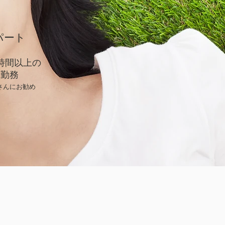
​パート
２時間以上の
勤務
さんにお勧め
ます。