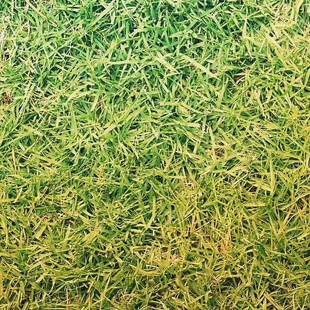
自宅や外出先からパソ
書類を記入するためだ
少ないです
直行直帰に対応してい
※ある日の正社員の勤務
社内ポータルサイト
スタッフ向けのポータ
このサイトに仕事の手
業務の手順、書類の管
効率的に習得可能です
一人一人の気付き、提
の財産としています。
リハビリネクストの業
具体的に話し合いをし
スタッフは現場に集中
スタッフのオンコール
２４時間対応体制加算