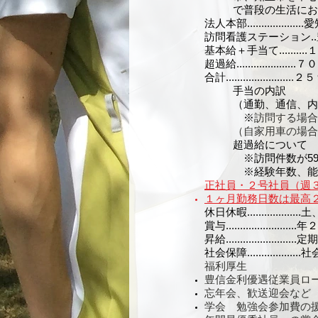
で普段の生活にお
法人本部...............
​訪問看護ステーション..
基本給＋手当て........
超過給............
合計....................
手当の内訳
（通勤、通信、内
※
訪問する場合
（自家用車の場合
超過給について
※訪問件数が59件
※経験年数、能
正社員・２号社員（週
１ヶ月勤務日数は最高
休日休暇...........
賞与....................
昇給.................
社会保障................
福利厚生​
豊信金利優遇従業員ロ
忘年会、歓送迎会など
学会 勉強会参加費の