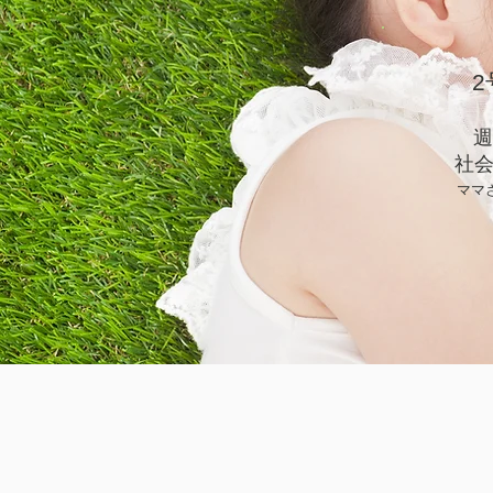
2
​
​社
ママ
​随