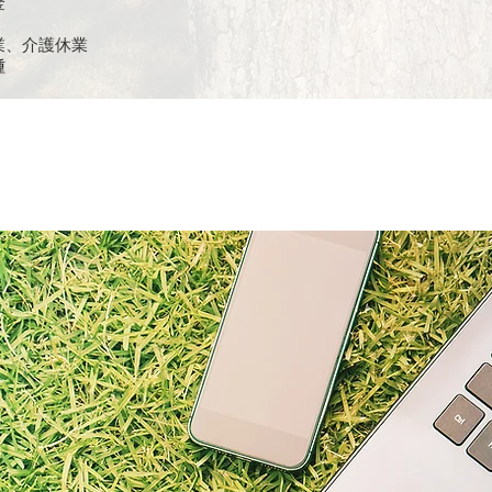
金
、介護休業​
種
事とプライベートの両立をするた
仕組みがあります
応用により会社に出社しなくても毎日の記録、報告が可能です。