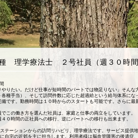
種 理学療法士 ２号社員（週３０時
間
りやりたい。だけど仕事が短時間のパートでは物足りない」そんな
＋各種手当）、そして訪問件数に応じた超過給という給与体系にな
完備です。勤務時間は１０時からのスタートも可能です。さらに最
員でこの働き方を選んだ社員は、家庭と仕事の両立をしています。
週４０時間の正社員への移行、逆にパートへの移行も出来ます。
ステーションからの訪問リハビリ、理学療法です。サービス提供
に自宅の近郊を主に担当します。利用者様は脳血管障害の後遺症