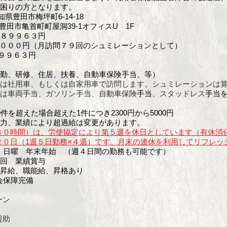
困りの方となります。
.....愛知県豊田市梅坪町6-14-18
豊田市亀首町町屋洞39-1オフィスU 1F
..１８９９６３円
.........７００００円（月訪問７９回のシュミレーションとして）
....２５９９６３円
勤、研修、住居、扶養、自動車保険手当、等）
は社用車、もしくは自家用車で訪問します。シュミレーションは
は車両手当、ガソリン手当、自動車保険
手当
、スタッドレス
手当
を超えた場合超えた1件につき2300円から5000円
力、業績により超過給は変更があります。
３０時間）は、労使協定により第５週を休日としています（有休消
２０日（1週５日勤務×４週）です。月末の連休を利用してリフレッ
........土、日曜 年末年始 （週４日間の勤務も可能です）
.....年２回 業績賞与
........定期昇給、職能給、昇格あり
...社会保障完備
ーン
援助