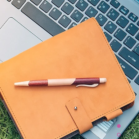
しています。
他事業所に比べてとても
時着
す。
現場で働く必要な知識を
験、労力を無駄にせず皆
で、こう改善しよう」と