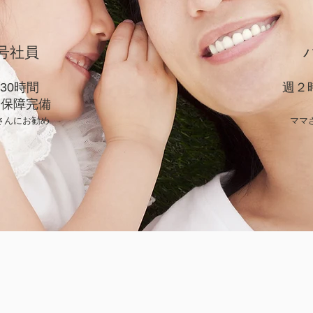
号社員
週30時間
​週
会保障完備
さんにお勧め
ママ
時、お仕事説明会を開催し