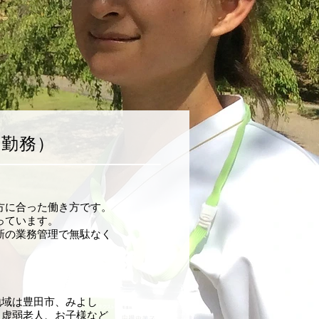
間勤務）
方に合った働き方です。
っています。
新の業務管理で無駄なく
地域は豊田市、みよし
、虚弱老人、お子様など