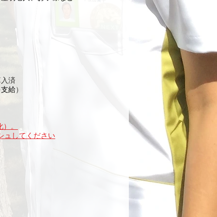
算入済
を支給
）
化）。
シュしてください