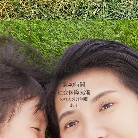
タイルの変化により働き方を
正職員
​週40時間
​社会保障完備
のれん分け制度
​あり