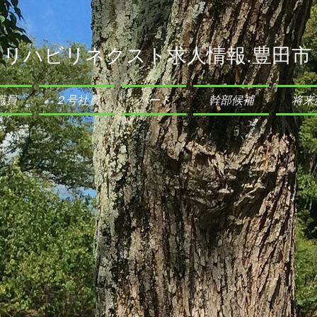
リハビリネクスト求人情報.豊田市
職員
２号社員
パート
幹部候補
将来