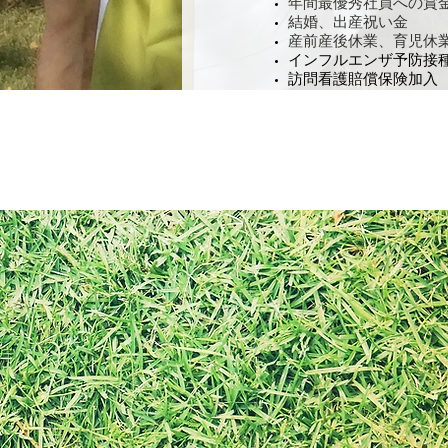
年間最優秀社員への賞
結婚、出産祝い金
産前産後休業、育児休業
インフルエンザ予防接
訪問看護賠償保険加入
仕
インターネット技術の