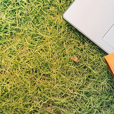
コンで記録を入力できます。通勤距離に左右されない働き方を目指
けに会社に出社、帰社する必要がありません。そのため拘束時間が
ます。
例：朝8時半に家を出て利用者宅へ→最期の利用者を終え自宅に18
ルサイト（社員専用インターネットサイト）があります。
順などが体系的に明文化（文章化）されスタッフ間で共有していま
理方法、社員研修、現場のリスク管理、接遇、連携、労務管理など
案もポータルサイトに反映されます。こうすることで一人一人の経
務改善は「ポータルサイトに記載されているこの部分が不効率なの
、改善事項はリアルタイムにスタッフ間に共有されます
できる様にするためレセプト業務は行いません
対応は必要ありません。
を届けていません。