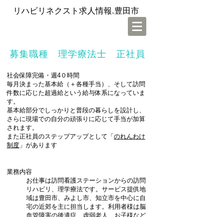
リハビリネクスト求人情報.豊田市
募集職種 理学療法士 正社員
社会保障完備・週4０時間
毎月決まった基本給（＋各種手当）、そして訪問
件数に応じた超過給という給与体系になっていま
す。
基本給部分でしっかりと普段の暮らしを設計し、
さらに現場での自分の頑張りに応じて手当が加算
されます。
また正社員のステップアップとして「
のれんわけ
制度
」があります
業務内容
お仕事は訪問看護ステーションからの訪問
リハビリ、理学療法です。サービス提供地
域は豊田市、みよし市
、知立市を中心に自
宅の近郊を主に担当します。利用者様は脳
血管障害の後遺症、虚弱老人、お子様など