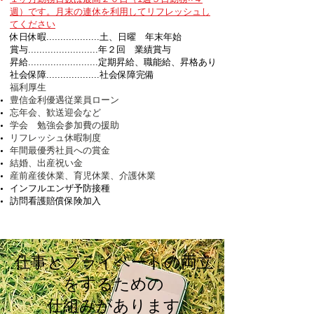
週）です。月末の連休を利用してリフレッシュし
てください
休日休暇...................土、日曜 年末年始
賞与.........................年２回 業績賞与
昇給.........................定期昇給、職能給、昇格あり
社会保障...................社会保障完備
福利厚生​
豊信金利優遇従業員ローン
忘年会、歓送迎会など
学会 勉強会参加費の援助
リフレッシュ休暇制度
年間最優秀社員への賞金
結婚、出産祝い金
産前産後休業、育児休業、介護休業​
インフルエンザ予防接種
訪問看護賠償保険加入
仕事とプライベートの両立
をするための
仕組みがあります