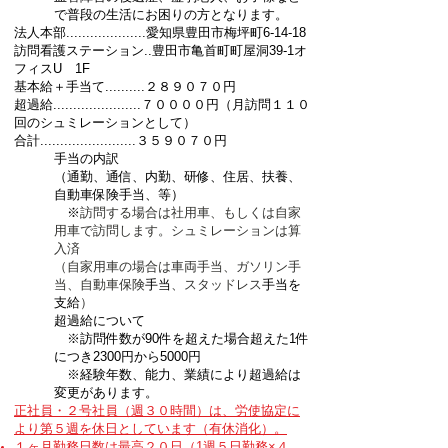
で普段の生活にお困りの方となります。
法人本部....................愛知県豊田市梅坪町6-14-18
​訪問看護ステーション..
豊田市亀首町町屋洞39-1オ
フィスU 1F
基本給＋手当て..........２８９０７０円
超過給......................７００００円（月訪問１１０
回のシュミレーションとして）
合計........................３５９０７０円
手当の内訳
（通勤、通信、内勤、研修、住居、扶養、
自動車保険手当、等）
※
訪問する場合は社用車、もしくは自家
用車で訪問します。シュミレーションは算
入済
（自家用車の場合は車両手当、ガソリン手
当、自動車保険
手当
、スタッドレス
手当を
支給
）
超過給について
※訪問件数が90件を超えた場合超えた1件
につき2300円から5000円
※経験年数、能力、業績により超過給は
変更があります。
正社員・２号社員（週３０時間）は、労使協定に
より第５週を休日としています（有休消化）。
１ヶ月勤務日数は最高２０日（1週５日勤務×４