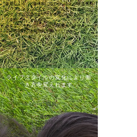
改善しよう」と具体的に話し合いをし、改善事項
はリアルタイムにスタッフ間に共有されます
スタッフは現場に集中できる様にするためレセプ
ト業務は行いません
スタッフのオンコール対応は必要ありません。
２４時間対応体制加算を届けていません。
ライフスタイルの変化により働
き方を変えれます
正職員
​週40時間
​社会保障完備
のれん分け制度
​あり