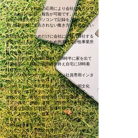
インターネット技術の応用により会社に出社しな
くても毎日の記録、報告が可能です。
自宅や外出先からパソコンで記録を入力できま
す。通勤距離に左右されない働き方を目指してい
ます。
書類を記入するためだけに会社に出社、帰社する
必要がありません。そのため拘束時間が他事業所
に比べてとても少ないです
直行直帰に対応しています。
※ある日の正社員の勤務例：朝8時半に家を出て
利用者宅へ→最期の利用者を終え自宅に18時着
社内ポータルサイト
スタッフ向けのポータルサイト（社員専用インタ
ーネットサイト）があります。
このサイトに仕事の手順などが体系的に明文化
（文章化）されスタッフ間で共有しています。
業務の手順、書類の管理方法、社員研修、現場の
リスク管理、接遇、連携、労務管理など現場で働
く必要な知識を効率的に習得可能です
一人一人の気付き、提案もポータルサイトに反映
されます。こうすることで一人一人の経験、労力
を無駄にせず皆の財産としています。
リハビリネクストの業務改善は「ポータルサイト
に記載されているこの部分が不効率なので、こう