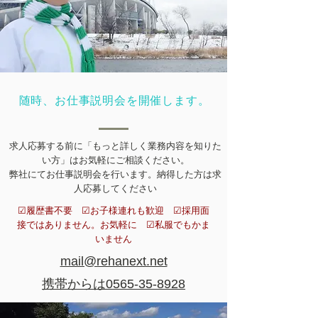
​随時、お仕事説明会を開催します。
求人応募する前に「もっと詳しく業務内容を知りた
い方」はお気軽にご相談ください。
弊社にてお仕事説明会を行います。​納得した方は求
人
応募してください
☑履歴書不要 ​☑お子様連れも歓迎 ​☑採用面
接ではありません。お気軽に ​☑私服でもかま
いません
mail@rehanext.net
携帯からは0565-35-8928